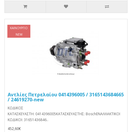
ΚΑΙΝΟΎΡΓΙΟ
NEW
Αντλίες Πετρελαίου 0414396005 / 3165143684665
/ 24619270-new
ΚΩΔΙΚΟΣ
ΚΑΤΑΣΚΕΥΑΣΤΗ: 0414396005ΚΑΤΑΣΚΕΥΑΣΤΗΣ: BoschΕΝΑΛΛΑΚΤΙΚΟΙ
ΚΩΔΙΚΟΙ: 31651436846..
452,60€