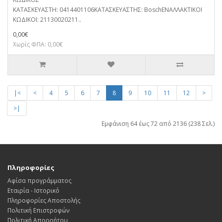
ΚΑΤΑΣΚΕΥΑΣΤΗ: 0414401106ΚΑΤΑΣΚΕΥΑΣΤΗΣ: BoschΕΝΑΛΛΑΚΤΙΚΟΙ
ΚΩΔΙΚΟΙ: 21130020211..
0,00€
Χωρίς ΦΠΑ: 0,00€
|<
<
4
5
6
7
8
9
10
11
12
>
>|
Εμφάνιση 64 έως 72 από 2136 (238 Σελ.)
Πληροφορίες
Αφίσα προγράμματος
Εταιρία - Ιστορικό
Πληροφορίες Αποστολής
Πολιτική Επιστροφών
Πολιτική Απορρήτου