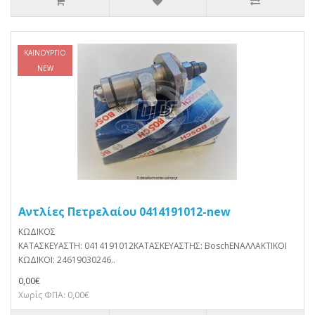
ΚΑΙΝΟΎΡΓΙΟ
NEW
Αντλίες Πετρελαίου 0414191012-new
ΚΩΔΙΚΟΣ
ΚΑΤΑΣΚΕΥΑΣΤΗ: 0414191012ΚΑΤΑΣΚΕΥΑΣΤΗΣ: BoschΕΝΑΛΛΑΚΤΙΚΟΙ
ΚΩΔΙΚΟΙ: 24619030246..
0,00€
Χωρίς ΦΠΑ: 0,00€