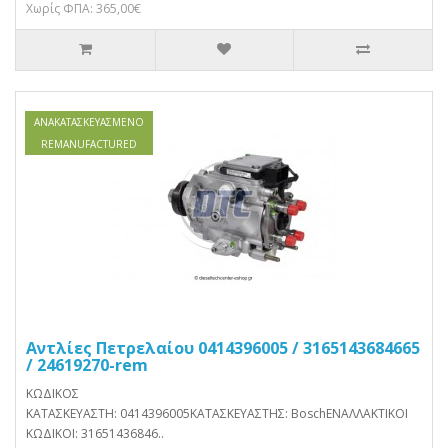
Χωρίς ΦΠΑ: 365,00€
ΑΝΑΚΑΤΑΣΚΕΥΑΣΜΈΝΟ
REMANUFACTURED
Αντλίες Πετρελαίου 0414396005 / 3165143684665
/ 24619270-rem
ΚΩΔΙΚΟΣ
ΚΑΤΑΣΚΕΥΑΣΤΗ: 0414396005ΚΑΤΑΣΚΕΥΑΣΤΗΣ: BoschΕΝΑΛΛΑΚΤΙΚΟΙ
ΚΩΔΙΚΟΙ: 31651436846..