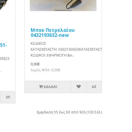
Μπεκ Πετρελαίου
0432193632-new
ΚΩΔΙΚΟΣ
51-
ΚΑΤΑΣΚΕΥΑΣΤΗ: 0432193632ΚΑΤΑΣΚΕΥΑΣΤΗΣ: BoschΕΝΑΛΛΑ
ΚΩΔΙΚΟΙ: ΕΦΑΡΜΟΓΗ:&n..
93623
0,00€
Χωρίς ΦΠΑ: 0,00€
.
ΚΑΛΆΘΙ
Εμφάνιση 55 έως 63 από 926 (103 Σελ.)