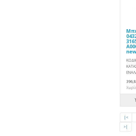
Μπε
043
316
A00
ne
ΚΩΔΙ
ΚΑΤΑ
ΕΝΑΛΛ
396,8
Χωρίς
|<
>|