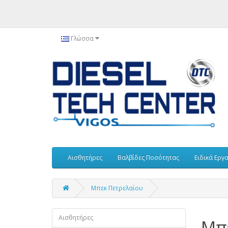
Γλώσσα
Αισθητήρες
Βαλβίδες Ποσότητας
Ειδικά Εργ
Μπεκ Πετρελαίου
Αισθητήρες
Μπ