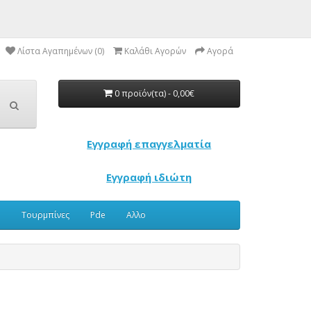
Λίστα Αγαπημένων (0)
Καλάθι Αγορών
Αγορά
0 προϊόν(τα) - 0,00€
Εγγραφή επαγγελματία
Εγγραφή ιδιώτη
υ
Τουρμπίνες
Pde
Αλλο