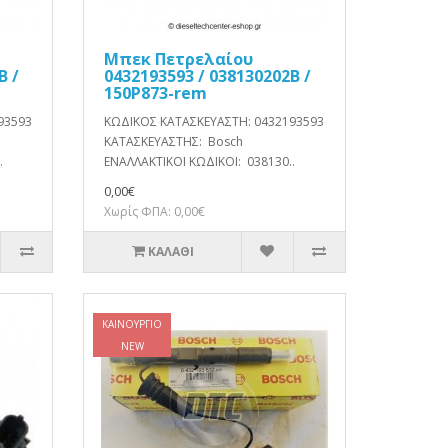
Μπεκ Πετρελαίου
B /
0432193593 / 038130202B /
150P873-rem
93593
ΚΩΔΙΚΟΣ ΚΑΤΑΣΚΕΥΑΣΤΗ: 0432193593
ΚΑΤΑΣΚΕΥΑΣΤΗΣ: Bosch
.
ΕΝΑΛΛΑΚΤΙΚΟΙ ΚΩΔΙΚΟΙ: 038130..
0,00€
Χωρίς ΦΠΑ: 0,00€
ΚΑΛΆΘΙ
ΚΑΙΝΟΎΡΓΙΟ
NEW