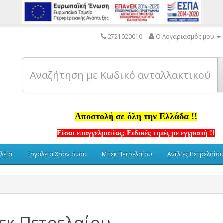
2721020010
Ο Λογαριασμός μου
Αποστολή σε όλη την Ελλάδα !!
Είσαι επαγγελματίας; Ειδικές τιμές με εγγραφή !!
αλεία
Εργαλεια Χρονισμου
Μπεκ Πετρελαίου
Αντλίες Πετρελαίο
εκ Πετρελαίου