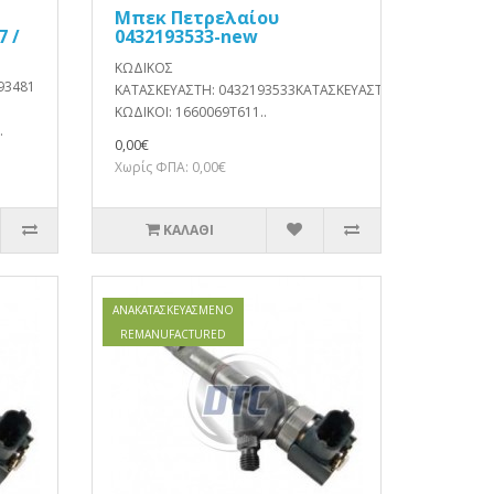
Μπεκ Πετρελαίου
7 /
0432193533-new
ΚΩΔΙΚΟΣ
93481
ΚΑΤΑΣΚΕΥΑΣΤΗ: 0432193533ΚΑΤΑΣΚΕΥΑΣΤΗΣ: BoschΕΝΑΛΛΑ
ΚΩΔΙΚΟΙ: 1660069T611..
.
0,00€
Χωρίς ΦΠΑ: 0,00€
ΚΑΛΆΘΙ
ΑΝΑΚΑΤΑΣΚΕΥΑΣΜΈΝΟ
REMANUFACTURED